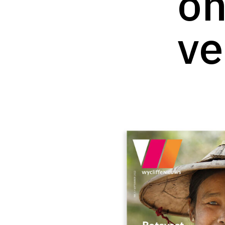
on
ve