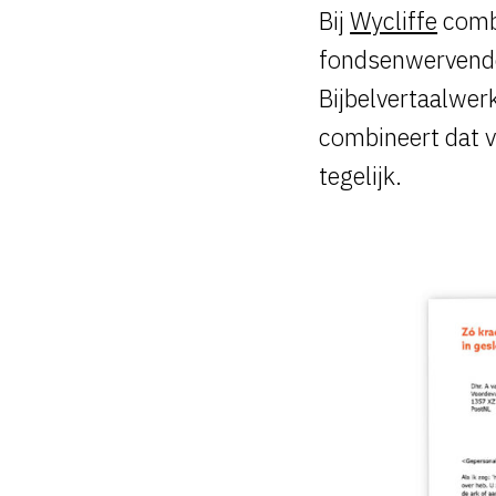
Bij
Wycliffe
combi
fondsenwervende 
Bijbelvertaalwer
combineert dat 
tegelijk.