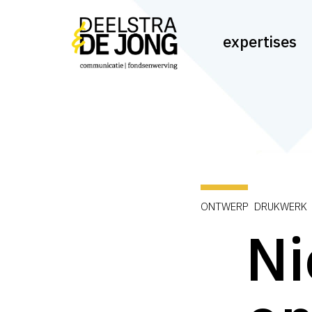
Skip
to
expertises
main
content
ONTWERP DRUKWERK 
Ni