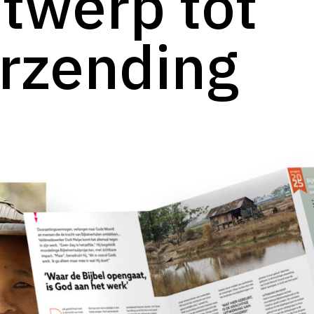
twerp tot
rzending