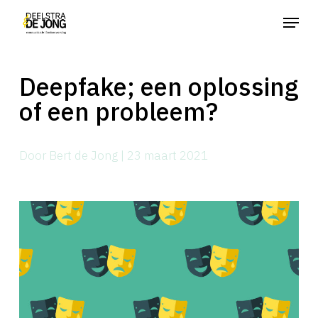
Skip
Menu
to
main
Deepfake; een oplossing
content
of een probleem?
Door Bert de Jong | 23 maart 2021