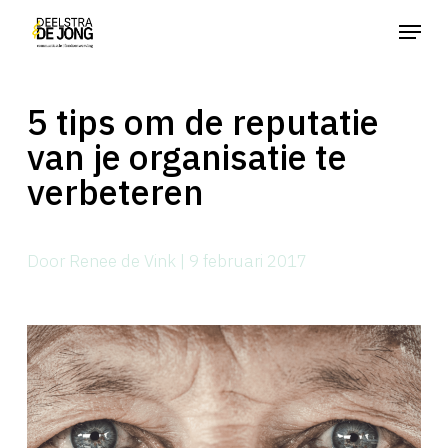
Skip
Menu
to
main
5 tips om de reputatie
content
van je organisatie te
verbeteren
Door Renee de Vink | 9 februari 2017