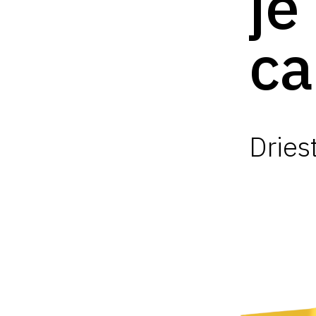
je
c
Dries