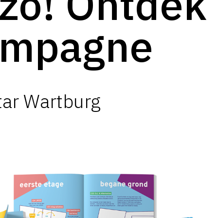
 zo! Ontdek
ampagne
tar Wartburg