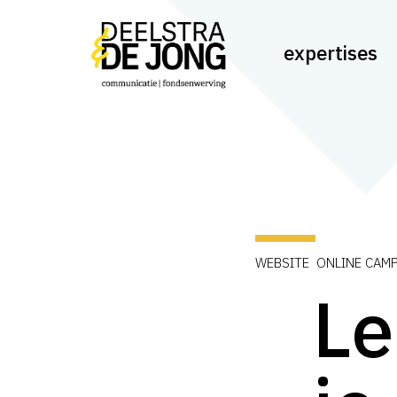
Skip
to
expertises
main
content
WEBSITE ONLINE CAM
Le